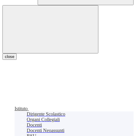
close
Istituto
Dirigente Scolastico
Organi Collegiali
Docenti
Docenti Neoassunti
RSU