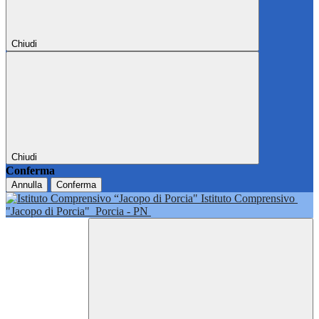
Chiudi
Chiudi
Conferma
Annulla
Conferma
Istituto Comprensivo
"Jacopo di Porcia"
Porcia - PN