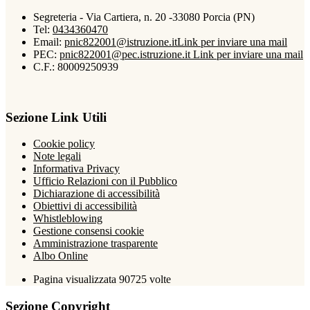
Segreteria - Via Cartiera, n. 20 -33080 Porcia (PN)
Tel:
0434360470
Email:
pnic822001@istruzione.it
Link per inviare una mail
PEC:
pnic822001@pec.istruzione.it
Link per inviare una mail
C.F.: 80009250939
Sezione Link Utili
Cookie policy
Note legali
Informativa Privacy
Ufficio Relazioni con il Pubblico
Dichiarazione di accessibilità
Obiettivi di accessibilità
Whistleblowing
Gestione consensi cookie
Amministrazione trasparente
Albo Online
Pagina visualizzata
90725
volte
Sezione Copyright