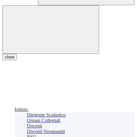
close
Istituto
Dirigente Scolastico
Organi Collegiali
Docenti
Docenti Neoassunti
RSU