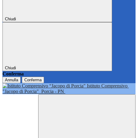
Chiudi
Chiudi
Conferma
Annulla
Conferma
Istituto Comprensivo
"Jacopo di Porcia"
Porcia - PN