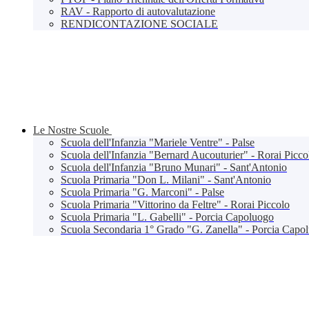
RAV - Rapporto di autovalutazione
RENDICONTAZIONE SOCIALE
Le Nostre Scuole
Scuola dell'Infanzia "Mariele Ventre" - Palse
Scuola dell'Infanzia "Bernard Aucouturier" - Rorai Picco
Scuola dell'Infanzia "Bruno Munari" - Sant'Antonio
Scuola Primaria "Don L. Milani" - Sant'Antonio
Scuola Primaria "G. Marconi" - Palse
Scuola Primaria "Vittorino da Feltre" - Rorai Piccolo
Scuola Primaria "L. Gabelli" - Porcia Capoluogo
Scuola Secondaria 1° Grado "G. Zanella" - Porcia Capo