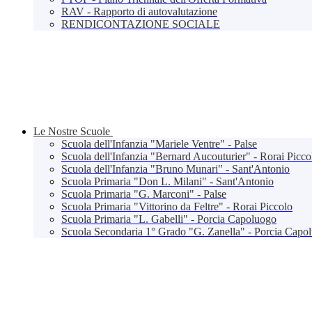
RAV - Rapporto di autovalutazione
RENDICONTAZIONE SOCIALE
Le Nostre Scuole
Scuola dell'Infanzia "Mariele Ventre" - Palse
Scuola dell'Infanzia "Bernard Aucouturier" - Rorai Picco
Scuola dell'Infanzia "Bruno Munari" - Sant'Antonio
Scuola Primaria "Don L. Milani" - Sant'Antonio
Scuola Primaria "G. Marconi" - Palse
Scuola Primaria "Vittorino da Feltre" - Rorai Piccolo
Scuola Primaria "L. Gabelli" - Porcia Capoluogo
Scuola Secondaria 1° Grado "G. Zanella" - Porcia Capo