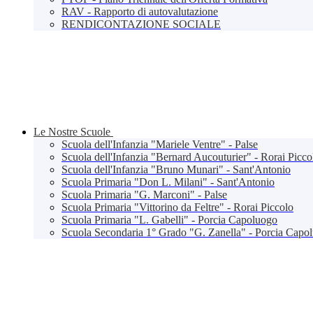
RAV - Rapporto di autovalutazione
RENDICONTAZIONE SOCIALE
Le Nostre Scuole
Scuola dell'Infanzia "Mariele Ventre" - Palse
Scuola dell'Infanzia "Bernard Aucouturier" - Rorai Picco
Scuola dell'Infanzia "Bruno Munari" - Sant'Antonio
Scuola Primaria "Don L. Milani" - Sant'Antonio
Scuola Primaria "G. Marconi" - Palse
Scuola Primaria "Vittorino da Feltre" - Rorai Piccolo
Scuola Primaria "L. Gabelli" - Porcia Capoluogo
Scuola Secondaria 1° Grado "G. Zanella" - Porcia Capo