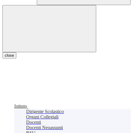
close
Istituto
Dirigente Scolastico
Organi Collegiali
Docenti
Docenti Neoassunti
RSU