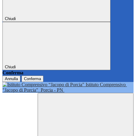
Chiudi
Chiudi
Conferma
Annulla
Conferma
Istituto Comprensivo
"Jacopo di Porcia"
Porcia - PN