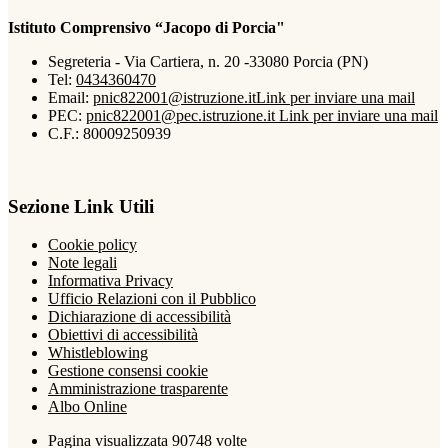
Istituto Comprensivo “Jacopo di Porcia"
Segreteria - Via Cartiera, n. 20 -33080 Porcia (PN)
Tel:
0434360470
Email:
pnic822001@istruzione.it
Link per inviare una mail
PEC:
pnic822001@pec.istruzione.it
Link per inviare una mail
C.F.: 80009250939
Sezione Link Utili
Cookie policy
Note legali
Informativa Privacy
Ufficio Relazioni con il Pubblico
Dichiarazione di accessibilità
Obiettivi di accessibilità
Whistleblowing
Gestione consensi cookie
Amministrazione trasparente
Albo Online
Pagina visualizzata
90748
volte