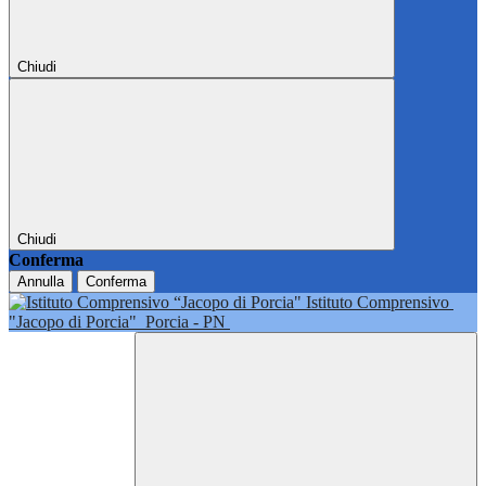
Chiudi
Chiudi
Conferma
Annulla
Conferma
Istituto Comprensivo
"Jacopo di Porcia"
Porcia - PN