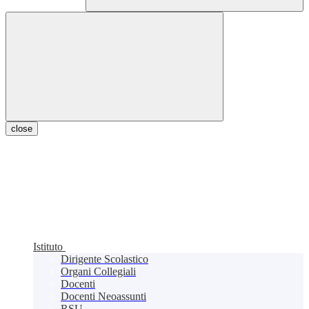
close
Istituto
Dirigente Scolastico
Organi Collegiali
Docenti
Docenti Neoassunti
RSU