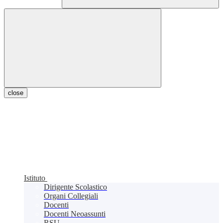
close
Istituto
Dirigente Scolastico
Organi Collegiali
Docenti
Docenti Neoassunti
RSU