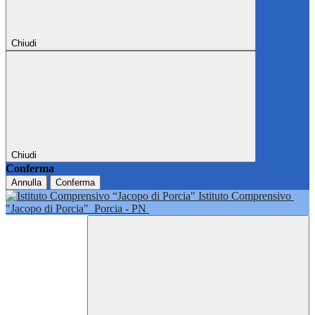
Chiudi
Chiudi
Conferma
Annulla
Conferma
Istituto Comprensivo
"Jacopo di Porcia"
Porcia - PN