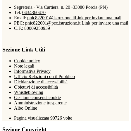
Segreteria - Via Cartiera, n. 20 -33080 Porcia (PN)
Tel:
0434360470
Email:
pnic822001@istruzione.it
Link per inviare una mail
PEC:
pnic822001@pec.istruzione.it
Link per inviare una mail
C.F.: 80009250939
Sezione Link Utili
Cookie policy
Note legali
Informativa Privacy
Ufficio Relazioni con il Pubblico
Dichiarazione di accessibilità
Obiettivi di accessibilità
Whistleblowing
Gestione consensi cookie
Amministrazione trasparente
Albo Online
Pagina visualizzata
90726
volte
Sezione Copyright