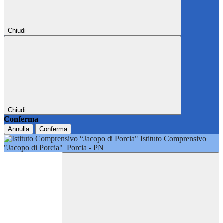
Chiudi
Chiudi
Conferma
Annulla
Conferma
Istituto Comprensivo
"Jacopo di Porcia"
Porcia - PN