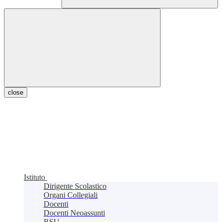
close
Istituto
Dirigente Scolastico
Organi Collegiali
Docenti
Docenti Neoassunti
RSU