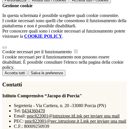
Personalizza
Rifiuta tutti
i cookies
Accetta tutti
i cookies
Gestione cookie
In questa schermata è possibile scegliere quali cookie consentire.
I cookie necessari sono quelli che consentono il funzionamento della
piattaforma e non è possibile disabilitarli.
Per conoscere quali sono i cookie necessari al funzionamento potete
visionare la
COOKIE POLICY
.
Cookie necessari per il funzionamento
I cookie necessari per il funzionamento non possono essere
disabilitati. È possibile consultare l'elenco nella pagina della cookie
policy.
Accetta tutti
Salva le preferenze
Contatti
Istituto Comprensivo “Jacopo di Porcia"
Segreteria - Via Cartiera, n. 20 -33080 Porcia (PN)
Tel:
0434360470
Email:
pnic822001@istruzione.it
Link per inviare una mail
PEC:
pnic822001@pec.istruzione.it
Link per inviare una mail
C.F.: 80009250939