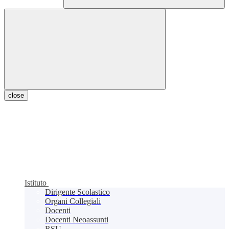
close
Istituto
Dirigente Scolastico
Organi Collegiali
Docenti
Docenti Neoassunti
RSU