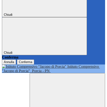
Chiudi
Chiudi
Conferma
Annulla
Conferma
Istituto Comprensivo
"Jacopo di Porcia"
Porcia - PN