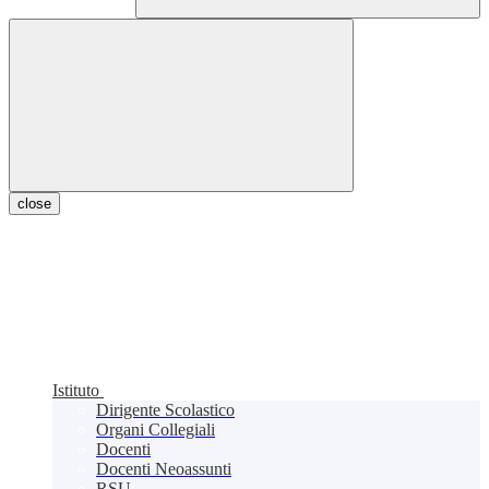
close
Istituto
Dirigente Scolastico
Organi Collegiali
Docenti
Docenti Neoassunti
RSU