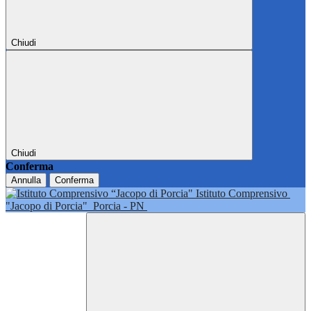
Chiudi
Chiudi
Conferma
Annulla
Conferma
Istituto Comprensivo
"Jacopo di Porcia"
Porcia - PN