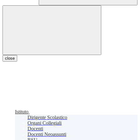
close
Istituto
Dirigente Scolastico
Organi Collegiali
Docenti
Docenti Neoassunti
RSU