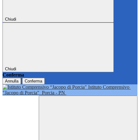
Chiudi
Chiudi
Conferma
Annulla
Conferma
Istituto Comprensivo
"Jacopo di Porcia"
Porcia - PN