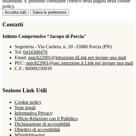
disabilitati. È possibile consultare l'elenco nella pagina della cookie
policy.
Accetta tutti
Salva le preferenze
Contatti
Istituto Comprensivo “Jacopo di Porcia"
Segreteria - Via Cartiera, n. 20 -33080 Porcia (PN)
Tel:
0434360470
Email:
pnic822001@istruzione.it
Link per inviare una mail
PEC:
pnic822001@pec.istruzione.it
Link per inviare una mail
C.F.: 80009250939
Sezione Link Utili
Cookie policy
Note legali
Informativa Privacy
Ufficio Relazioni con il Pubblico
Dichiarazione di accessibilità
Obiettivi di accessibilità
Whistleblowing