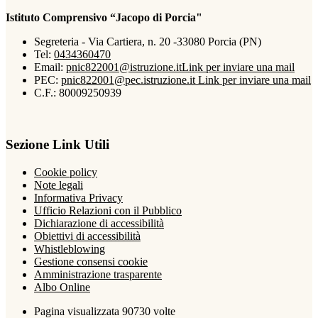
Istituto Comprensivo “Jacopo di Porcia"
Segreteria - Via Cartiera, n. 20 -33080 Porcia (PN)
Tel:
0434360470
Email:
pnic822001@istruzione.it
Link per inviare una mail
PEC:
pnic822001@pec.istruzione.it
Link per inviare una mail
C.F.: 80009250939
Sezione Link Utili
Cookie policy
Note legali
Informativa Privacy
Ufficio Relazioni con il Pubblico
Dichiarazione di accessibilità
Obiettivi di accessibilità
Whistleblowing
Gestione consensi cookie
Amministrazione trasparente
Albo Online
Pagina visualizzata
90730
volte