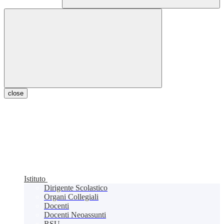
close
Istituto
Dirigente Scolastico
Organi Collegiali
Docenti
Docenti Neoassunti
RSU