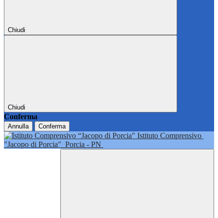
Chiudi
Chiudi
Conferma
Annulla
Conferma
Istituto Comprensivo
"Jacopo di Porcia"
Porcia - PN