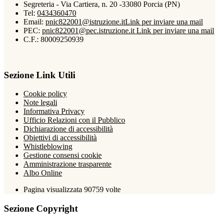
Segreteria - Via Cartiera, n. 20 -33080 Porcia (PN)
Tel:
0434360470
Email:
pnic822001@istruzione.it
Link per inviare una mail
PEC:
pnic822001@pec.istruzione.it
Link per inviare una mail
C.F.: 80009250939
Sezione Link Utili
Cookie policy
Note legali
Informativa Privacy
Ufficio Relazioni con il Pubblico
Dichiarazione di accessibilità
Obiettivi di accessibilità
Whistleblowing
Gestione consensi cookie
Amministrazione trasparente
Albo Online
Pagina visualizzata
90759
volte
Sezione Copyright