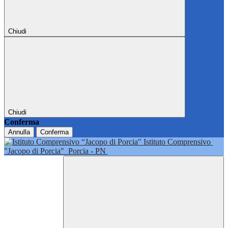
Chiudi
Chiudi
Conferma
Annulla
Conferma
Istituto Comprensivo
"Jacopo di Porcia"
Porcia - PN