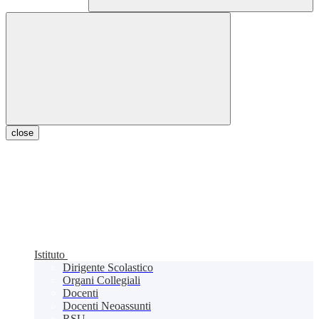
close
Istituto
Dirigente Scolastico
Organi Collegiali
Docenti
Docenti Neoassunti
RSU