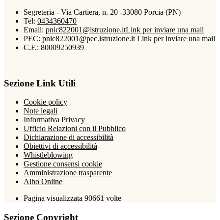
Segreteria - Via Cartiera, n. 20 -33080 Porcia (PN)
Tel:
0434360470
Email:
pnic822001@istruzione.it
Link per inviare una mail
PEC:
pnic822001@pec.istruzione.it
Link per inviare una mail
C.F.: 80009250939
Sezione Link Utili
Cookie policy
Note legali
Informativa Privacy
Ufficio Relazioni con il Pubblico
Dichiarazione di accessibilità
Obiettivi di accessibilità
Whistleblowing
Gestione consensi cookie
Amministrazione trasparente
Albo Online
Pagina visualizzata
90661
volte
Sezione Copyright