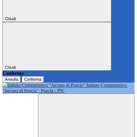
Chiudi
Chiudi
Conferma
Annulla
Conferma
Istituto Comprensivo
"Jacopo di Porcia"
Porcia - PN