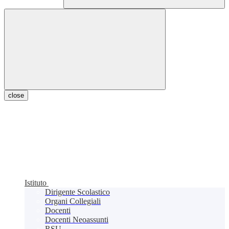
close
Istituto
Dirigente Scolastico
Organi Collegiali
Docenti
Docenti Neoassunti
RSU