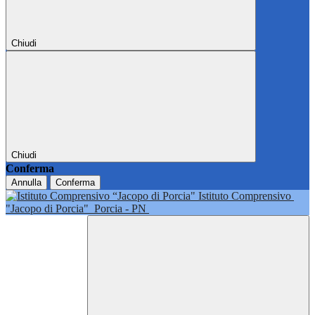
Chiudi
Chiudi
Conferma
Annulla
Conferma
Istituto Comprensivo
"Jacopo di Porcia"
Porcia - PN