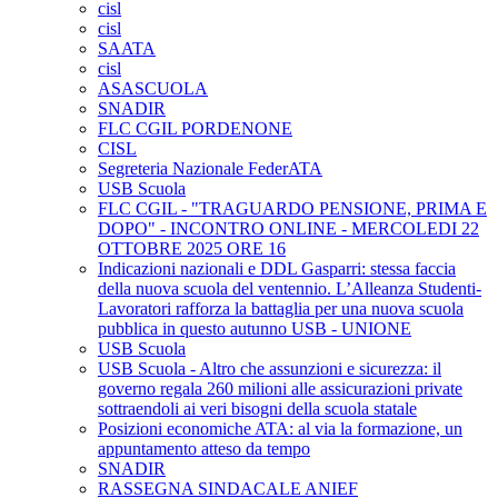
cisl
cisl
SAATA
cisl
ASASCUOLA
SNADIR
FLC CGIL PORDENONE
CISL
Segreteria Nazionale FederATA
USB Scuola
FLC CGIL - "TRAGUARDO PENSIONE, PRIMA E
DOPO" - INCONTRO ONLINE - MERCOLEDI 22
OTTOBRE 2025 ORE 16
Indicazioni nazionali e DDL Gasparri: stessa faccia
della nuova scuola del ventennio. L’Alleanza Studenti-
Lavoratori rafforza la battaglia per una nuova scuola
pubblica in questo autunno USB - UNIONE
USB Scuola
USB Scuola - Altro che assunzioni e sicurezza: il
governo regala 260 milioni alle assicurazioni private
sottraendoli ai veri bisogni della scuola statale
Posizioni economiche ATA: al via la formazione, un
appuntamento atteso da tempo
SNADIR
RASSEGNA SINDACALE ANIEF