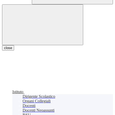
close
Istituto
Dirigente Scolastico
Organi Collegiali
Docenti
Docenti Neoassunti
RSU