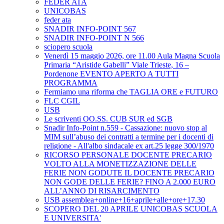
FEDER ATA
UNICOBAS
feder ata
SNADIR INFO-POINT 567
SNADIR INFO-POINT N 566
sciopero scuola
Venerdì 15 maggio 2026, ore 11.00 Aula Magna Scuola
Primaria “Aristide Gabelli” Viale Trieste, 16 –
Pordenone EVENTO APERTO A TUTTI
PROGRAMMA
Fermiamo una riforma che TAGLIA ORE e FUTURO
FLC CGIL
USB
Le scriventi OO.SS. CUB SUR ed SGB
Snadir Info-Point n.559 - Cassazione: nuovo stop al
MIM sull’abuso dei contratti a termine per i docenti di
religione - All'albo sindacale ex art.25 legge 300/1970
RICORSO PERSONALE DOCENTE PRECARIO
VOLTO ALLA MONETIZZAZIONE DELLE
FERIE NON GODUTE IL DOCENTE PRECARIO
NON GODE DELLE FERIE? FINO A 2.000 EURO
ALL’ANNO DI RISARCIMENTO
USB assemblea+online+16+aprile+alle+ore+17.30
SCOPERO DEL 20 APRILE UNICOBAS SCUOLA
E UNIVERSITA'