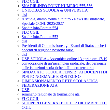
FLC CGIL
SNADIR-INFO POINT NUMERO 555-556.
UNICOBAS SCUOLA & UNIVERSITA'
cisl
A scuola, diamo forma al futuro - News dal sindacato,
Speciale CCNL 2025/2027
Snadir Info-Point n.554
FLC CGIL
Snadir Info-Point n.553
cisl
Presidenti di Commissione agli Esami di Stato: anche i
docenti di religione possono farlo!
cisl
USB SCUOLA - Assemblea online 13 aprile ore 17-19
convocazione di un’assemblea sindacale, del personale
delle istituzioni scolastiche dell’intero territorio
SINDACATO SCUOLA FENSIR ] AI DOCENTI DI
POSTO NORMALE E SOSTEGNO
DIMENSIONAMENTO RETE SCOLASTICA
FEDERAZIONE ATA
USB
seminario regionale di formazione ata
FLC CGIL
SCIOPERO GENERALE DEL 12 DICEMBRE FLC
CGIL