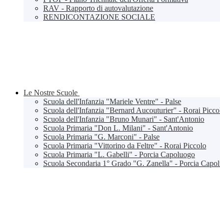
RAV - Rapporto di autovalutazione
RENDICONTAZIONE SOCIALE
Le Nostre Scuole
Scuola dell'Infanzia "Mariele Ventre" - Palse
Scuola dell'Infanzia "Bernard Aucouturier" - Rorai Picco
Scuola dell'Infanzia "Bruno Munari" - Sant'Antonio
Scuola Primaria "Don L. Milani" - Sant'Antonio
Scuola Primaria "G. Marconi" - Palse
Scuola Primaria "Vittorino da Feltre" - Rorai Piccolo
Scuola Primaria "L. Gabelli" - Porcia Capoluogo
Scuola Secondaria 1° Grado "G. Zanella" - Porcia Capo