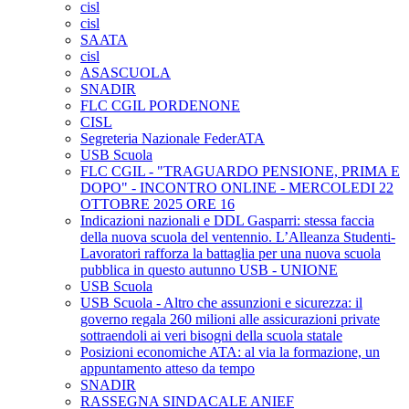
cisl
cisl
SAATA
cisl
ASASCUOLA
SNADIR
FLC CGIL PORDENONE
CISL
Segreteria Nazionale FederATA
USB Scuola
FLC CGIL - "TRAGUARDO PENSIONE, PRIMA E
DOPO" - INCONTRO ONLINE - MERCOLEDI 22
OTTOBRE 2025 ORE 16
Indicazioni nazionali e DDL Gasparri: stessa faccia
della nuova scuola del ventennio. L’Alleanza Studenti-
Lavoratori rafforza la battaglia per una nuova scuola
pubblica in questo autunno USB - UNIONE
USB Scuola
USB Scuola - Altro che assunzioni e sicurezza: il
governo regala 260 milioni alle assicurazioni private
sottraendoli ai veri bisogni della scuola statale
Posizioni economiche ATA: al via la formazione, un
appuntamento atteso da tempo
SNADIR
RASSEGNA SINDACALE ANIEF