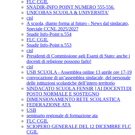
FLC CGIL
SNADIR-INFO POINT NUMERO 555-556.
UNICOBAS SCUOLA & UNIVERSITA'
cisl
A scuola, diamo forma al futuro - News dal sindacato,
Speciale CCNL 2025/2027
Snadir Info-Point n.554
FLC CGIL
Snadir Info-Point n.553
cisl
Presidenti di Commissione agli Esami di Stato: anche i
docenti di religione possono farlo!
cisl
USB SCUOLA - Assemblea online 13 aprile ore 17-19
convocazione di un’assemblea sindacale, del personale
delle istituzioni scolastiche dell’intero territorio
SINDACATO SCUOLA FENSIR ] AI DOCENTI DI
POSTO NORMALE E SOSTEGNO
DIMENSIONAMENTO RETE SCOLASTICA
FEDERAZIONE ATA
USB
seminario regionale di formazione ata
FLC CGIL
SCIOPERO GENERALE DEL 12 DICEMBRE FLC
CGIL