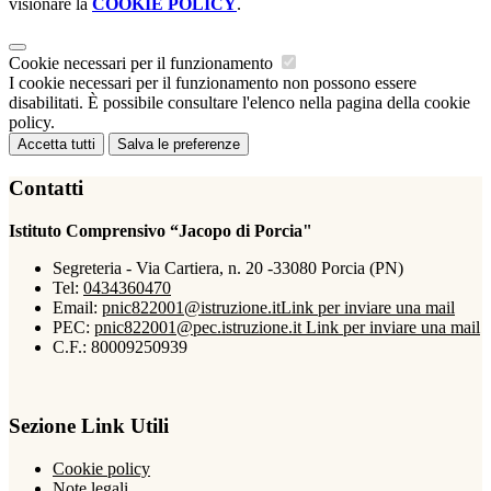
visionare la
COOKIE POLICY
.
Cookie necessari per il funzionamento
I cookie necessari per il funzionamento non possono essere
disabilitati. È possibile consultare l'elenco nella pagina della cookie
policy.
Accetta tutti
Salva le preferenze
Contatti
Istituto Comprensivo “Jacopo di Porcia"
Segreteria - Via Cartiera, n. 20 -33080 Porcia (PN)
Tel:
0434360470
Email:
pnic822001@istruzione.it
Link per inviare una mail
PEC:
pnic822001@pec.istruzione.it
Link per inviare una mail
C.F.: 80009250939
Sezione Link Utili
Cookie policy
Note legali