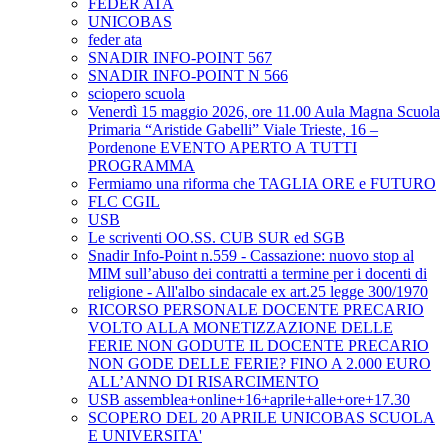
FEDER ATA
UNICOBAS
feder ata
SNADIR INFO-POINT 567
SNADIR INFO-POINT N 566
sciopero scuola
Venerdì 15 maggio 2026, ore 11.00 Aula Magna Scuola
Primaria “Aristide Gabelli” Viale Trieste, 16 –
Pordenone EVENTO APERTO A TUTTI
PROGRAMMA
Fermiamo una riforma che TAGLIA ORE e FUTURO
FLC CGIL
USB
Le scriventi OO.SS. CUB SUR ed SGB
Snadir Info-Point n.559 - Cassazione: nuovo stop al
MIM sull’abuso dei contratti a termine per i docenti di
religione - All'albo sindacale ex art.25 legge 300/1970
RICORSO PERSONALE DOCENTE PRECARIO
VOLTO ALLA MONETIZZAZIONE DELLE
FERIE NON GODUTE IL DOCENTE PRECARIO
NON GODE DELLE FERIE? FINO A 2.000 EURO
ALL’ANNO DI RISARCIMENTO
USB assemblea+online+16+aprile+alle+ore+17.30
SCOPERO DEL 20 APRILE UNICOBAS SCUOLA
E UNIVERSITA'