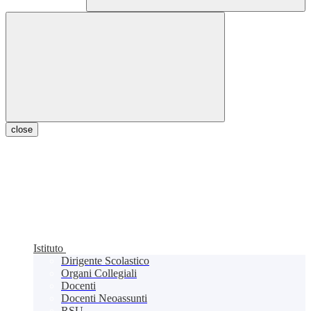
close
Istituto
Dirigente Scolastico
Organi Collegiali
Docenti
Docenti Neoassunti
RSU