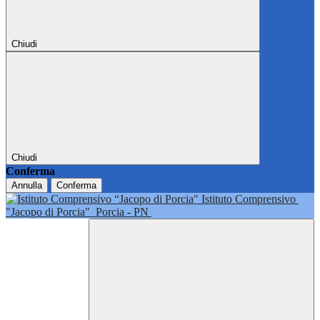
Chiudi
Chiudi
Conferma
Annulla
Conferma
Istituto Comprensivo
"Jacopo di Porcia"
Porcia - PN