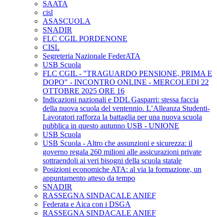
SAATA
cisl
ASASCUOLA
SNADIR
FLC CGIL PORDENONE
CISL
Segreteria Nazionale FederATA
USB Scuola
FLC CGIL - "TRAGUARDO PENSIONE, PRIMA E
DOPO" - INCONTRO ONLINE - MERCOLEDI 22
OTTOBRE 2025 ORE 16
Indicazioni nazionali e DDL Gasparri: stessa faccia
della nuova scuola del ventennio. L’Alleanza Studenti-
Lavoratori rafforza la battaglia per una nuova scuola
pubblica in questo autunno USB - UNIONE
USB Scuola
USB Scuola - Altro che assunzioni e sicurezza: il
governo regala 260 milioni alle assicurazioni private
sottraendoli ai veri bisogni della scuola statale
Posizioni economiche ATA: al via la formazione, un
appuntamento atteso da tempo
SNADIR
RASSEGNA SINDACALE ANIEF
Federata e Aica con i DSGA
RASSEGNA SINDACALE ANIEF