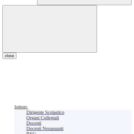
close
Istituto
Dirigente Scolastico
Organi Collegiali
Docenti
Docenti Neoassunti
RSU