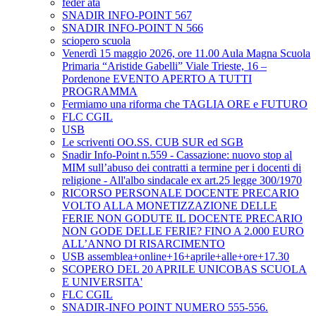
feder ata
SNADIR INFO-POINT 567
SNADIR INFO-POINT N 566
sciopero scuola
Venerdì 15 maggio 2026, ore 11.00 Aula Magna Scuola
Primaria “Aristide Gabelli” Viale Trieste, 16 –
Pordenone EVENTO APERTO A TUTTI
PROGRAMMA
Fermiamo una riforma che TAGLIA ORE e FUTURO
FLC CGIL
USB
Le scriventi OO.SS. CUB SUR ed SGB
Snadir Info-Point n.559 - Cassazione: nuovo stop al
MIM sull’abuso dei contratti a termine per i docenti di
religione - All'albo sindacale ex art.25 legge 300/1970
RICORSO PERSONALE DOCENTE PRECARIO
VOLTO ALLA MONETIZZAZIONE DELLE
FERIE NON GODUTE IL DOCENTE PRECARIO
NON GODE DELLE FERIE? FINO A 2.000 EURO
ALL’ANNO DI RISARCIMENTO
USB assemblea+online+16+aprile+alle+ore+17.30
SCOPERO DEL 20 APRILE UNICOBAS SCUOLA
E UNIVERSITA'
FLC CGIL
SNADIR-INFO POINT NUMERO 555-556.