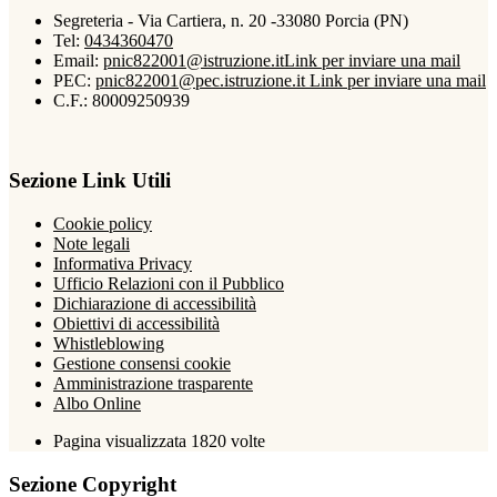
Segreteria - Via Cartiera, n. 20 -33080 Porcia (PN)
Tel:
0434360470
Email:
pnic822001@istruzione.it
Link per inviare una mail
PEC:
pnic822001@pec.istruzione.it
Link per inviare una mail
C.F.: 80009250939
Sezione Link Utili
Cookie policy
Note legali
Informativa Privacy
Ufficio Relazioni con il Pubblico
Dichiarazione di accessibilità
Obiettivi di accessibilità
Whistleblowing
Gestione consensi cookie
Amministrazione trasparente
Albo Online
Pagina visualizzata
1820
volte
Sezione Copyright