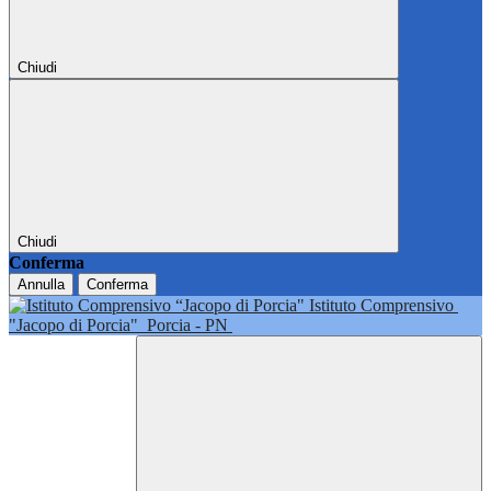
Chiudi
Chiudi
Conferma
Annulla
Conferma
Istituto Comprensivo
"Jacopo di Porcia"
Porcia - PN