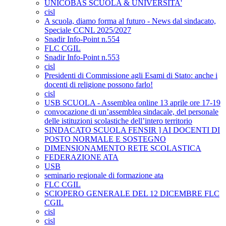
UNICOBAS SCUOLA & UNIVERSITA'
cisl
A scuola, diamo forma al futuro - News dal sindacato,
Speciale CCNL 2025/2027
Snadir Info-Point n.554
FLC CGIL
Snadir Info-Point n.553
cisl
Presidenti di Commissione agli Esami di Stato: anche i
docenti di religione possono farlo!
cisl
USB SCUOLA - Assemblea online 13 aprile ore 17-19
convocazione di un’assemblea sindacale, del personale
delle istituzioni scolastiche dell’intero territorio
SINDACATO SCUOLA FENSIR ] AI DOCENTI DI
POSTO NORMALE E SOSTEGNO
DIMENSIONAMENTO RETE SCOLASTICA
FEDERAZIONE ATA
USB
seminario regionale di formazione ata
FLC CGIL
SCIOPERO GENERALE DEL 12 DICEMBRE FLC
CGIL
cisl
cisl