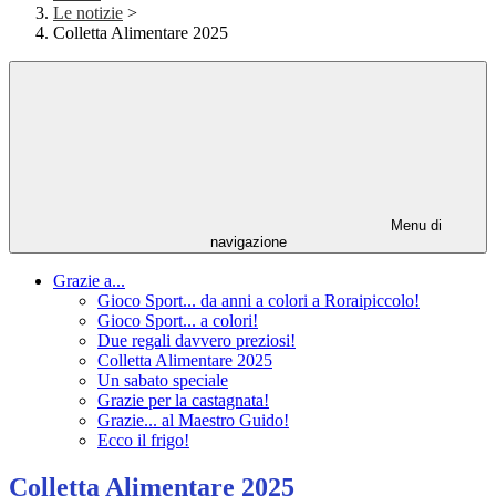
Le notizie
>
Colletta Alimentare 2025
Menu di
navigazione
Grazie a...
Gioco Sport... da anni a colori a Roraipiccolo!
Gioco Sport... a colori!
Due regali davvero preziosi!
Colletta Alimentare 2025
Un sabato speciale
Grazie per la castagnata!
Grazie... al Maestro Guido!
Ecco il frigo!
Colletta Alimentare 2025