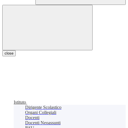
close
Istituto
Dirigente Scolastico
Organi Collegiali
Docenti
Docenti Neoassunti
RSU