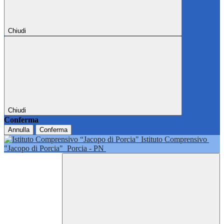
Chiudi
Chiudi
Conferma
Annulla
Conferma
Istituto Comprensivo
"Jacopo di Porcia"
Porcia - PN