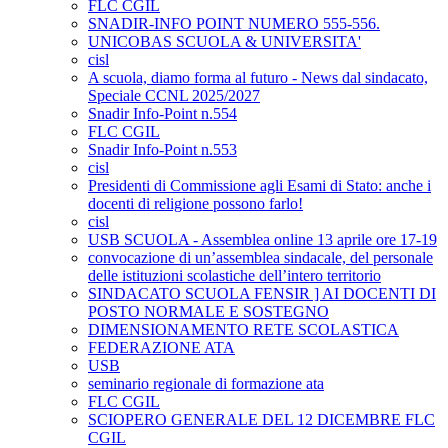
FLC CGIL
SNADIR-INFO POINT NUMERO 555-556.
UNICOBAS SCUOLA & UNIVERSITA'
cisl
A scuola, diamo forma al futuro - News dal sindacato,
Speciale CCNL 2025/2027
Snadir Info-Point n.554
FLC CGIL
Snadir Info-Point n.553
cisl
Presidenti di Commissione agli Esami di Stato: anche i
docenti di religione possono farlo!
cisl
USB SCUOLA - Assemblea online 13 aprile ore 17-19
convocazione di un’assemblea sindacale, del personale
delle istituzioni scolastiche dell’intero territorio
SINDACATO SCUOLA FENSIR ] AI DOCENTI DI
POSTO NORMALE E SOSTEGNO
DIMENSIONAMENTO RETE SCOLASTICA
FEDERAZIONE ATA
USB
seminario regionale di formazione ata
FLC CGIL
SCIOPERO GENERALE DEL 12 DICEMBRE FLC
CGIL