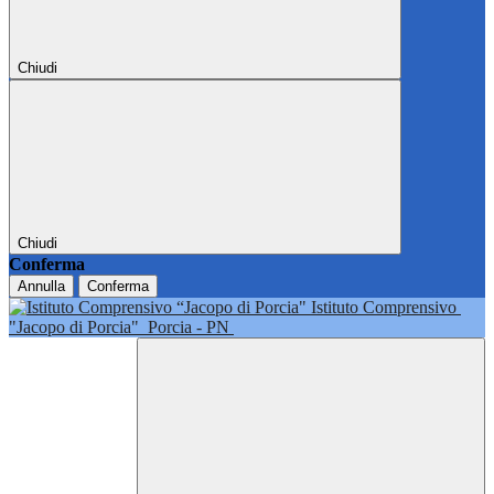
Chiudi
Chiudi
Conferma
Annulla
Conferma
Istituto Comprensivo
"Jacopo di Porcia"
Porcia - PN