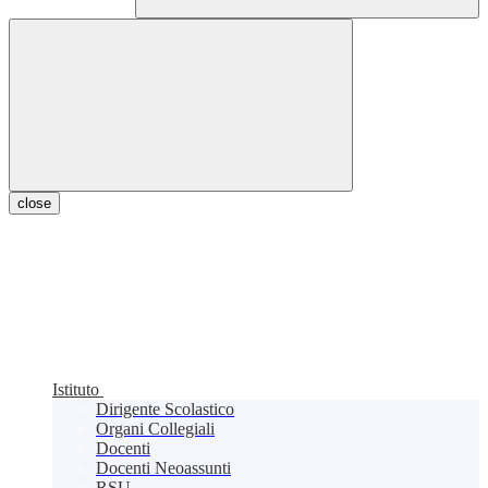
close
Istituto
Dirigente Scolastico
Organi Collegiali
Docenti
Docenti Neoassunti
RSU