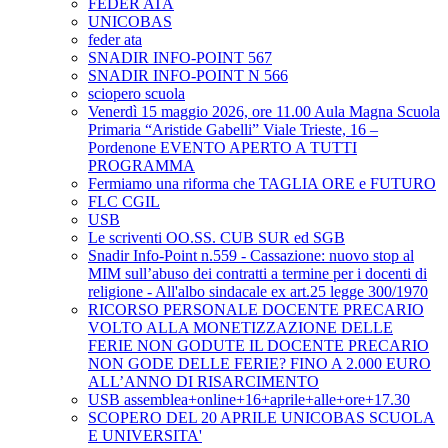
FEDER ATA
UNICOBAS
feder ata
SNADIR INFO-POINT 567
SNADIR INFO-POINT N 566
sciopero scuola
Venerdì 15 maggio 2026, ore 11.00 Aula Magna Scuola
Primaria “Aristide Gabelli” Viale Trieste, 16 –
Pordenone EVENTO APERTO A TUTTI
PROGRAMMA
Fermiamo una riforma che TAGLIA ORE e FUTURO
FLC CGIL
USB
Le scriventi OO.SS. CUB SUR ed SGB
Snadir Info-Point n.559 - Cassazione: nuovo stop al
MIM sull’abuso dei contratti a termine per i docenti di
religione - All'albo sindacale ex art.25 legge 300/1970
RICORSO PERSONALE DOCENTE PRECARIO
VOLTO ALLA MONETIZZAZIONE DELLE
FERIE NON GODUTE IL DOCENTE PRECARIO
NON GODE DELLE FERIE? FINO A 2.000 EURO
ALL’ANNO DI RISARCIMENTO
USB assemblea+online+16+aprile+alle+ore+17.30
SCOPERO DEL 20 APRILE UNICOBAS SCUOLA
E UNIVERSITA'