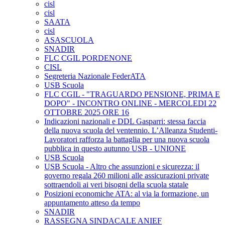
cisl
cisl
SAATA
cisl
ASASCUOLA
SNADIR
FLC CGIL PORDENONE
CISL
Segreteria Nazionale FederATA
USB Scuola
FLC CGIL - "TRAGUARDO PENSIONE, PRIMA E
DOPO" - INCONTRO ONLINE - MERCOLEDI 22
OTTOBRE 2025 ORE 16
Indicazioni nazionali e DDL Gasparri: stessa faccia
della nuova scuola del ventennio. L’Alleanza Studenti-
Lavoratori rafforza la battaglia per una nuova scuola
pubblica in questo autunno USB - UNIONE
USB Scuola
USB Scuola - Altro che assunzioni e sicurezza: il
governo regala 260 milioni alle assicurazioni private
sottraendoli ai veri bisogni della scuola statale
Posizioni economiche ATA: al via la formazione, un
appuntamento atteso da tempo
SNADIR
RASSEGNA SINDACALE ANIEF