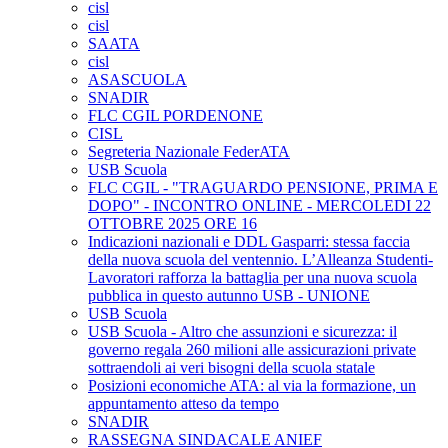
cisl
cisl
SAATA
cisl
ASASCUOLA
SNADIR
FLC CGIL PORDENONE
CISL
Segreteria Nazionale FederATA
USB Scuola
FLC CGIL - "TRAGUARDO PENSIONE, PRIMA E
DOPO" - INCONTRO ONLINE - MERCOLEDI 22
OTTOBRE 2025 ORE 16
Indicazioni nazionali e DDL Gasparri: stessa faccia
della nuova scuola del ventennio. L’Alleanza Studenti-
Lavoratori rafforza la battaglia per una nuova scuola
pubblica in questo autunno USB - UNIONE
USB Scuola
USB Scuola - Altro che assunzioni e sicurezza: il
governo regala 260 milioni alle assicurazioni private
sottraendoli ai veri bisogni della scuola statale
Posizioni economiche ATA: al via la formazione, un
appuntamento atteso da tempo
SNADIR
RASSEGNA SINDACALE ANIEF