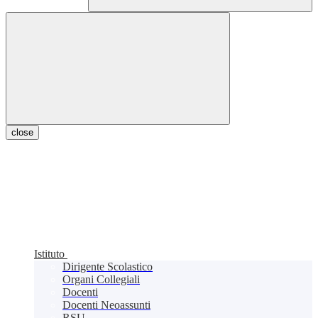
close
Istituto
Dirigente Scolastico
Organi Collegiali
Docenti
Docenti Neoassunti
RSU