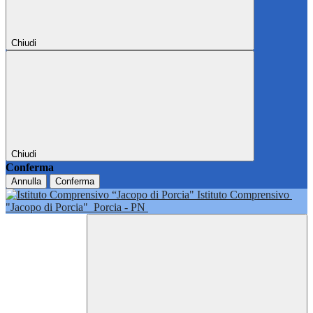
Chiudi
Chiudi
Conferma
Annulla
Conferma
Istituto Comprensivo
"Jacopo di Porcia"
Porcia - PN