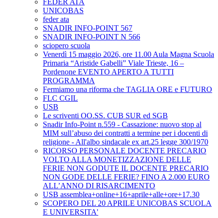
FEDER ATA
UNICOBAS
feder ata
SNADIR INFO-POINT 567
SNADIR INFO-POINT N 566
sciopero scuola
Venerdì 15 maggio 2026, ore 11.00 Aula Magna Scuola
Primaria “Aristide Gabelli” Viale Trieste, 16 –
Pordenone EVENTO APERTO A TUTTI
PROGRAMMA
Fermiamo una riforma che TAGLIA ORE e FUTURO
FLC CGIL
USB
Le scriventi OO.SS. CUB SUR ed SGB
Snadir Info-Point n.559 - Cassazione: nuovo stop al
MIM sull’abuso dei contratti a termine per i docenti di
religione - All'albo sindacale ex art.25 legge 300/1970
RICORSO PERSONALE DOCENTE PRECARIO
VOLTO ALLA MONETIZZAZIONE DELLE
FERIE NON GODUTE IL DOCENTE PRECARIO
NON GODE DELLE FERIE? FINO A 2.000 EURO
ALL’ANNO DI RISARCIMENTO
USB assemblea+online+16+aprile+alle+ore+17.30
SCOPERO DEL 20 APRILE UNICOBAS SCUOLA
E UNIVERSITA'