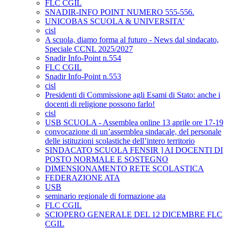
FLC CGIL
SNADIR-INFO POINT NUMERO 555-556.
UNICOBAS SCUOLA & UNIVERSITA'
cisl
A scuola, diamo forma al futuro - News dal sindacato,
Speciale CCNL 2025/2027
Snadir Info-Point n.554
FLC CGIL
Snadir Info-Point n.553
cisl
Presidenti di Commissione agli Esami di Stato: anche i
docenti di religione possono farlo!
cisl
USB SCUOLA - Assemblea online 13 aprile ore 17-19
convocazione di un’assemblea sindacale, del personale
delle istituzioni scolastiche dell’intero territorio
SINDACATO SCUOLA FENSIR ] AI DOCENTI DI
POSTO NORMALE E SOSTEGNO
DIMENSIONAMENTO RETE SCOLASTICA
FEDERAZIONE ATA
USB
seminario regionale di formazione ata
FLC CGIL
SCIOPERO GENERALE DEL 12 DICEMBRE FLC
CGIL