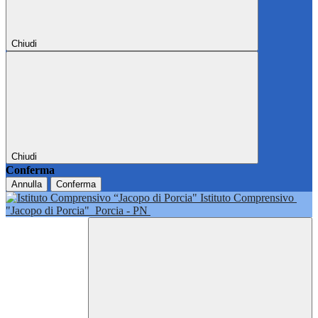
Chiudi
Chiudi
Conferma
Annulla
Conferma
Istituto Comprensivo
"Jacopo di Porcia"
Porcia - PN