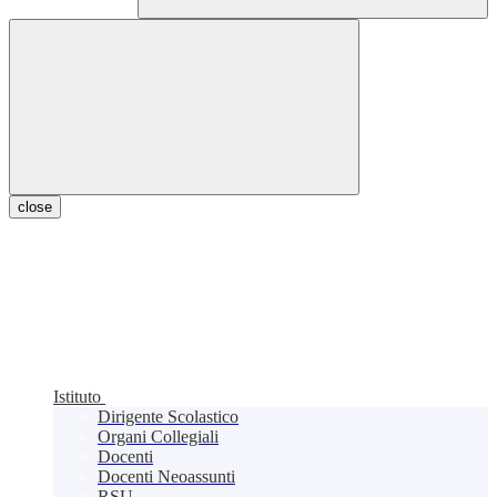
close
Istituto
Dirigente Scolastico
Organi Collegiali
Docenti
Docenti Neoassunti
RSU