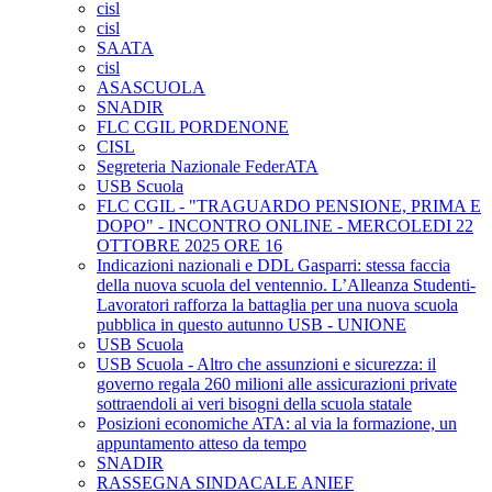
cisl
cisl
SAATA
cisl
ASASCUOLA
SNADIR
FLC CGIL PORDENONE
CISL
Segreteria Nazionale FederATA
USB Scuola
FLC CGIL - "TRAGUARDO PENSIONE, PRIMA E
DOPO" - INCONTRO ONLINE - MERCOLEDI 22
OTTOBRE 2025 ORE 16
Indicazioni nazionali e DDL Gasparri: stessa faccia
della nuova scuola del ventennio. L’Alleanza Studenti-
Lavoratori rafforza la battaglia per una nuova scuola
pubblica in questo autunno USB - UNIONE
USB Scuola
USB Scuola - Altro che assunzioni e sicurezza: il
governo regala 260 milioni alle assicurazioni private
sottraendoli ai veri bisogni della scuola statale
Posizioni economiche ATA: al via la formazione, un
appuntamento atteso da tempo
SNADIR
RASSEGNA SINDACALE ANIEF