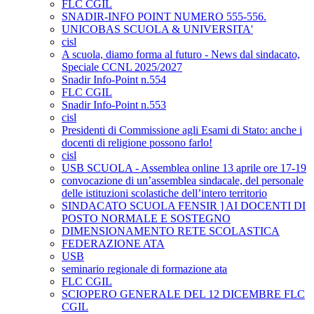
FLC CGIL
SNADIR-INFO POINT NUMERO 555-556.
UNICOBAS SCUOLA & UNIVERSITA'
cisl
A scuola, diamo forma al futuro - News dal sindacato,
Speciale CCNL 2025/2027
Snadir Info-Point n.554
FLC CGIL
Snadir Info-Point n.553
cisl
Presidenti di Commissione agli Esami di Stato: anche i
docenti di religione possono farlo!
cisl
USB SCUOLA - Assemblea online 13 aprile ore 17-19
convocazione di un’assemblea sindacale, del personale
delle istituzioni scolastiche dell’intero territorio
SINDACATO SCUOLA FENSIR ] AI DOCENTI DI
POSTO NORMALE E SOSTEGNO
DIMENSIONAMENTO RETE SCOLASTICA
FEDERAZIONE ATA
USB
seminario regionale di formazione ata
FLC CGIL
SCIOPERO GENERALE DEL 12 DICEMBRE FLC
CGIL