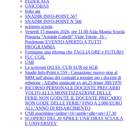
FEDER ATA
UNICOBAS
feder ata
SNADIR INFO-POINT 567
SNADIR INFO-POINT N 566
sciopero scuola
Venerdì 15 maggio 2026, ore 11.00 Aula Magna Scuola
Primaria “Aristide Gabelli” Viale Trieste, 16 –
Pordenone EVENTO APERTO A TUTTI
PROGRAMMA
Fermiamo una riforma che TAGLIA ORE e FUTURO
FLC CGIL
USB
Le scriventi OO.SS. CUB SUR ed SGB
Snadir Info-Point n.559 - Cassazione: nuovo stop al
MIM sull’abuso dei contratti a termine per i docenti di
religione - All'albo sindacale ex art.25 legge 300/1970
RICORSO PERSONALE DOCENTE PRECARIO
VOLTO ALLA MONETIZZAZIONE DELLE
FERIE NON GODUTE IL DOCENTE PRECARIO
NON GODE DELLE FERIE? FINO A 2.000 EURO
ALL’ANNO DI RISARCIMENTO
USB assemblea+online+16+aprile+alle+ore+17.30
SCOPERO DEL 20 APRILE UNICOBAS SCUOLA
E UNIVERSITA'