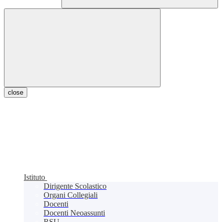
close
Istituto
Dirigente Scolastico
Organi Collegiali
Docenti
Docenti Neoassunti
RSU