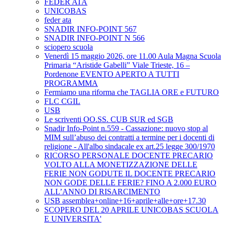
FEDER ATA
UNICOBAS
feder ata
SNADIR INFO-POINT 567
SNADIR INFO-POINT N 566
sciopero scuola
Venerdì 15 maggio 2026, ore 11.00 Aula Magna Scuola
Primaria “Aristide Gabelli” Viale Trieste, 16 –
Pordenone EVENTO APERTO A TUTTI
PROGRAMMA
Fermiamo una riforma che TAGLIA ORE e FUTURO
FLC CGIL
USB
Le scriventi OO.SS. CUB SUR ed SGB
Snadir Info-Point n.559 - Cassazione: nuovo stop al
MIM sull’abuso dei contratti a termine per i docenti di
religione - All'albo sindacale ex art.25 legge 300/1970
RICORSO PERSONALE DOCENTE PRECARIO
VOLTO ALLA MONETIZZAZIONE DELLE
FERIE NON GODUTE IL DOCENTE PRECARIO
NON GODE DELLE FERIE? FINO A 2.000 EURO
ALL’ANNO DI RISARCIMENTO
USB assemblea+online+16+aprile+alle+ore+17.30
SCOPERO DEL 20 APRILE UNICOBAS SCUOLA
E UNIVERSITA'