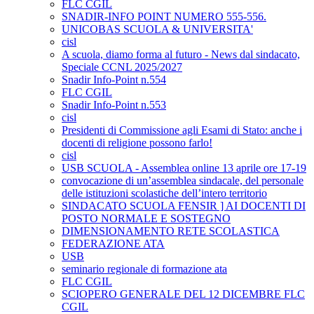
FLC CGIL
SNADIR-INFO POINT NUMERO 555-556.
UNICOBAS SCUOLA & UNIVERSITA'
cisl
A scuola, diamo forma al futuro - News dal sindacato,
Speciale CCNL 2025/2027
Snadir Info-Point n.554
FLC CGIL
Snadir Info-Point n.553
cisl
Presidenti di Commissione agli Esami di Stato: anche i
docenti di religione possono farlo!
cisl
USB SCUOLA - Assemblea online 13 aprile ore 17-19
convocazione di un’assemblea sindacale, del personale
delle istituzioni scolastiche dell’intero territorio
SINDACATO SCUOLA FENSIR ] AI DOCENTI DI
POSTO NORMALE E SOSTEGNO
DIMENSIONAMENTO RETE SCOLASTICA
FEDERAZIONE ATA
USB
seminario regionale di formazione ata
FLC CGIL
SCIOPERO GENERALE DEL 12 DICEMBRE FLC
CGIL