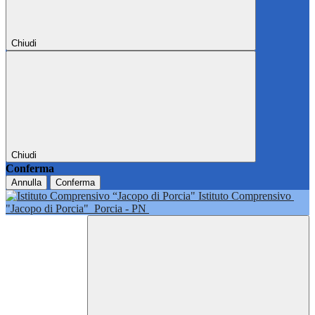
Chiudi
Chiudi
Conferma
Annulla
Conferma
Istituto Comprensivo
"Jacopo di Porcia"
Porcia - PN