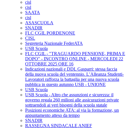
cisl
cisl
SAATA
cisl
ASASCUOLA
SNADIR
FLC CGIL PORDENONE
CISL
Segreteria Nazionale FederATA
USB Scuola
FLC CGIL - "TRAGUARDO PENSIONE, PRIMA E
DOPO" - INCONTRO ONLINE - MERCOLEDI 22
OTTOBRE 2025 ORE 16
Indicazioni nazionali e DDL Gasparri: stessa faccia
della nuova scuola del ventennio. L’Alleanza Studenti-
Lavoratori rafforza la battaglia per una nuova scuola
pubblica in questo autunno USB - UNIONE
USB Scuola
USB Scuola - Altro che assunzioni e sicurezza: il
governo regala 260 milioni alle assicurazioni private
sottraendoli ai veri bisogni della scuola statale
Posizioni economiche ATA: al via la formazione, un
appuntamento atteso da tempo
SNADIR
RASSEGNA SINDACALE ANIEF