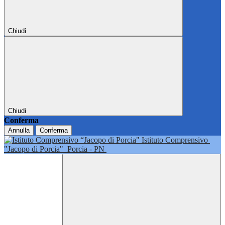
Chiudi
Chiudi
Conferma
Annulla
Conferma
Istituto Comprensivo
"Jacopo di Porcia"
Porcia - PN