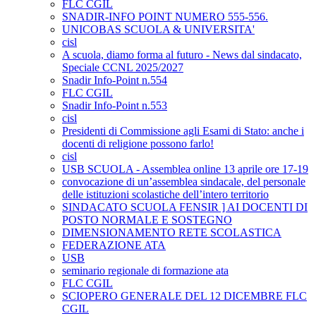
FLC CGIL
SNADIR-INFO POINT NUMERO 555-556.
UNICOBAS SCUOLA & UNIVERSITA'
cisl
A scuola, diamo forma al futuro - News dal sindacato,
Speciale CCNL 2025/2027
Snadir Info-Point n.554
FLC CGIL
Snadir Info-Point n.553
cisl
Presidenti di Commissione agli Esami di Stato: anche i
docenti di religione possono farlo!
cisl
USB SCUOLA - Assemblea online 13 aprile ore 17-19
convocazione di un’assemblea sindacale, del personale
delle istituzioni scolastiche dell’intero territorio
SINDACATO SCUOLA FENSIR ] AI DOCENTI DI
POSTO NORMALE E SOSTEGNO
DIMENSIONAMENTO RETE SCOLASTICA
FEDERAZIONE ATA
USB
seminario regionale di formazione ata
FLC CGIL
SCIOPERO GENERALE DEL 12 DICEMBRE FLC
CGIL