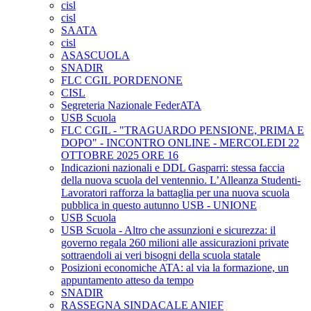
cisl
cisl
SAATA
cisl
ASASCUOLA
SNADIR
FLC CGIL PORDENONE
CISL
Segreteria Nazionale FederATA
USB Scuola
FLC CGIL - "TRAGUARDO PENSIONE, PRIMA E
DOPO" - INCONTRO ONLINE - MERCOLEDI 22
OTTOBRE 2025 ORE 16
Indicazioni nazionali e DDL Gasparri: stessa faccia
della nuova scuola del ventennio. L’Alleanza Studenti-
Lavoratori rafforza la battaglia per una nuova scuola
pubblica in questo autunno USB - UNIONE
USB Scuola
USB Scuola - Altro che assunzioni e sicurezza: il
governo regala 260 milioni alle assicurazioni private
sottraendoli ai veri bisogni della scuola statale
Posizioni economiche ATA: al via la formazione, un
appuntamento atteso da tempo
SNADIR
RASSEGNA SINDACALE ANIEF