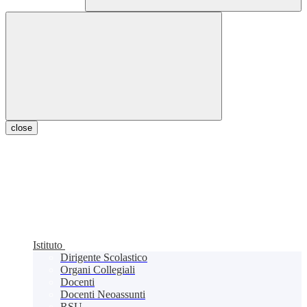
close
Istituto
Dirigente Scolastico
Organi Collegiali
Docenti
Docenti Neoassunti
RSU