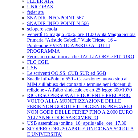
FEDER ATA
UNICOBAS
feder ata
SNADIR INFO-POINT 567
SNADIR INFO-POINT N 566
sciopero scuola
Venerdì 15 maggio 2026, ore 11.00 Aula Magna Scuola
Primaria “Aristide Gabelli” Viale Trieste, 16 –
Pordenone EVENTO APERTO A TUTTI
PROGRAMMA
Fermiamo una riforma che TAGLIA ORE e FUTURO
FLC CGIL
USB
Le scriventi OO.SS. CUB SUR ed SGB
Snadir Info-Point n.559 - Cassazione: nuovo stop al
MIM sull’abuso dei contratti a termine per i docenti di
religione - All'albo sindacale ex art.25 legge 300/1970
RICORSO PERSONALE DOCENTE PRECARIO
VOLTO ALLA MONETIZZAZIONE DELLE
FERIE NON GODUTE IL DOCENTE PRECARIO
NON GODE DELLE FERIE? FINO A 2.000 EURO
ALL’ANNO DI RISARCIMENTO
USB assemblea+online+16+aprile+alle+ore+17.30
SCOPERO DEL 20 APRILE UNICOBAS SCUOLA
E UNIVERSITA'