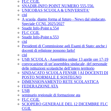
FLC CGIL
SNADIR-INFO POINT NUMERO 555-556.
UNICOBAS SCUOLA & UNIVERSITA'
cisl
A scuola, diamo forma al futuro - News dal sindacato,
Speciale CCNL 2025/2027
Snadir Info-Point n.554
FLC CGIL
Snadir Info-Point n.553
cisl
Presidenti di Commissione agli Esami di Stato: anche i
docenti di religione possono farlo!
cisl
USB SCUOLA - Assemblea online 13 aprile ore 17-19
convocazione di un’assemblea sindacale, del personale
delle istituzioni scolastiche dell’intero territorio
SINDACATO SCUOLA FENSIR ] AI DOCENTI DI
POSTO NORMALE E SOSTEGNO
DIMENSIONAMENTO RETE SCOLASTICA
FEDERAZIONE ATA
USB
seminario regionale di formazione ata
FLC CGIL
SCIOPERO GENERALE DEL 12 DICEMBRE FLC
CGIL