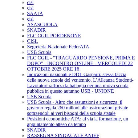
cisl
cisl
SAATA
cisl
ASASCUOLA
SNADIR
FLC CGIL PORDENONE
CISL
Segreteria Nazionale FederATA
USB Scuola
FLC CGIL - "TRAGUARDO PENSIONE, PRIMA E
DOPO" - INCONTRO ONLINE - MERCOLEDI 22
OTTOBRE 2025 ORE 16
Indicazioni nazionali e DDL Gasparri: stessa faccia
della nuova scuola del ventennio. L’Alleanza Studenti-
Lavoratori rafforza la battaglia per una nuova scuola
pubblica in questo autunno USB - UNIONE
USB Scuola
USB Scuola - Altro che assunzioni e sicurezza: il
governo regala 260 milioni alle assicurazioni private
sottraendoli ai veri bisogni della scuola statale
Posizioni economiche ATA: al via la formazione, un
appuntamento atteso da tempo
SNADIR
RASSEGNA SINDACALE ANIEF