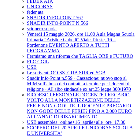
FEDER ATA
UNICOBAS
feder ata
SNADIR INFO-POINT 567
SNADIR INFO-POINT N 566
sciopero scuola
Venerdì 15 maggio 2026, ore 11.00 Aula Magna Scuola
Primaria “Aristide Gabelli” Viale Trieste, 16 –
Pordenone EVENTO APERTO A TUTTI
PROGRAMMA
Fermiamo una riforma che TAGLIA ORE e FUTURO
FLC CGIL
USB
Le scriventi OO.SS. CUB SUR ed SGB
Snadir Info-Point n.559 - Cassazione: nuovo stop al
MIM sull’abuso dei contratti a termine per i docenti di
religione - All'albo sindacale ex art.25 legge 300/1970
RICORSO PERSONALE DOCENTE PRECARIO
VOLTO ALLA MONETIZZAZIONE DELLE
FERIE NON GODUTE IL DOCENTE PRECARIO
NON GODE DELLE FERIE? FINO A 2.000 EURO
ALL’ANNO DI RISARCIMENTO
USB assemblea+online+16+aprile+alle+ore+17.30
SCOPERO DEL 20 APRILE UNICOBAS SCUOLA
E UNIVERSITA'