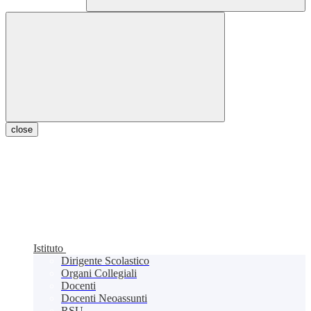
close
Istituto
Dirigente Scolastico
Organi Collegiali
Docenti
Docenti Neoassunti
RSU