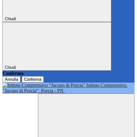
Chiudi
Chiudi
Conferma
Annulla
Conferma
Istituto Comprensivo
"Jacopo di Porcia"
Porcia - PN