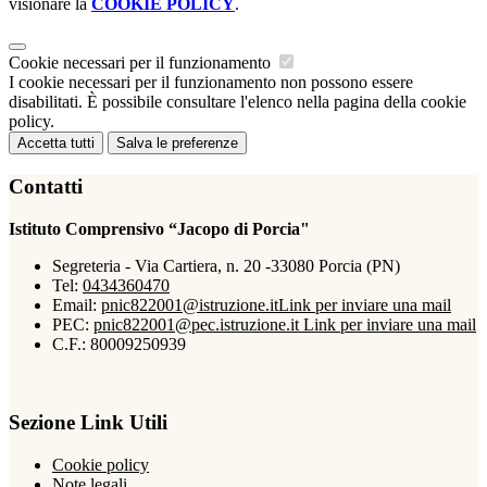
visionare la
COOKIE POLICY
.
Cookie necessari per il funzionamento
I cookie necessari per il funzionamento non possono essere
disabilitati. È possibile consultare l'elenco nella pagina della cookie
policy.
Accetta tutti
Salva le preferenze
Contatti
Istituto Comprensivo “Jacopo di Porcia"
Segreteria - Via Cartiera, n. 20 -33080 Porcia (PN)
Tel:
0434360470
Email:
pnic822001@istruzione.it
Link per inviare una mail
PEC:
pnic822001@pec.istruzione.it
Link per inviare una mail
C.F.: 80009250939
Sezione Link Utili
Cookie policy
Note legali