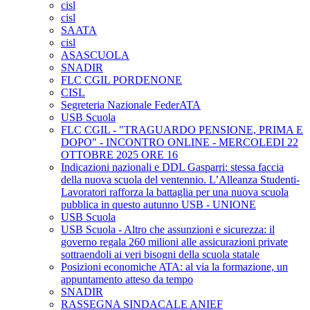
cisl
cisl
SAATA
cisl
ASASCUOLA
SNADIR
FLC CGIL PORDENONE
CISL
Segreteria Nazionale FederATA
USB Scuola
FLC CGIL - "TRAGUARDO PENSIONE, PRIMA E
DOPO" - INCONTRO ONLINE - MERCOLEDI 22
OTTOBRE 2025 ORE 16
Indicazioni nazionali e DDL Gasparri: stessa faccia
della nuova scuola del ventennio. L’Alleanza Studenti-
Lavoratori rafforza la battaglia per una nuova scuola
pubblica in questo autunno USB - UNIONE
USB Scuola
USB Scuola - Altro che assunzioni e sicurezza: il
governo regala 260 milioni alle assicurazioni private
sottraendoli ai veri bisogni della scuola statale
Posizioni economiche ATA: al via la formazione, un
appuntamento atteso da tempo
SNADIR
RASSEGNA SINDACALE ANIEF