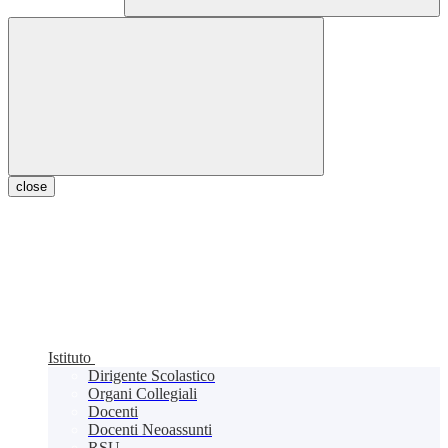
close
Istituto
Dirigente Scolastico
Organi Collegiali
Docenti
Docenti Neoassunti
RSU