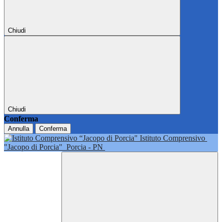
Chiudi
Chiudi
Conferma
Annulla
Conferma
Istituto Comprensivo
"Jacopo di Porcia"
Porcia - PN