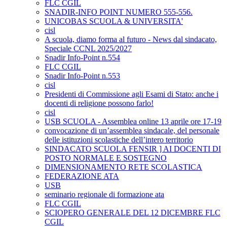
FLC CGIL
SNADIR-INFO POINT NUMERO 555-556.
UNICOBAS SCUOLA & UNIVERSITA'
cisl
A scuola, diamo forma al futuro - News dal sindacato,
Speciale CCNL 2025/2027
Snadir Info-Point n.554
FLC CGIL
Snadir Info-Point n.553
cisl
Presidenti di Commissione agli Esami di Stato: anche i
docenti di religione possono farlo!
cisl
USB SCUOLA - Assemblea online 13 aprile ore 17-19
convocazione di un’assemblea sindacale, del personale
delle istituzioni scolastiche dell’intero territorio
SINDACATO SCUOLA FENSIR ] AI DOCENTI DI
POSTO NORMALE E SOSTEGNO
DIMENSIONAMENTO RETE SCOLASTICA
FEDERAZIONE ATA
USB
seminario regionale di formazione ata
FLC CGIL
SCIOPERO GENERALE DEL 12 DICEMBRE FLC
CGIL