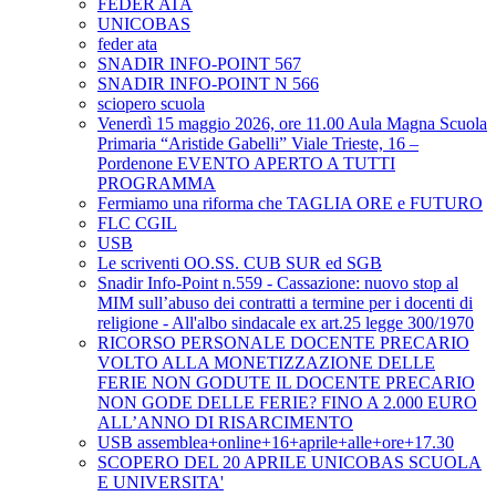
FEDER ATA
UNICOBAS
feder ata
SNADIR INFO-POINT 567
SNADIR INFO-POINT N 566
sciopero scuola
Venerdì 15 maggio 2026, ore 11.00 Aula Magna Scuola
Primaria “Aristide Gabelli” Viale Trieste, 16 –
Pordenone EVENTO APERTO A TUTTI
PROGRAMMA
Fermiamo una riforma che TAGLIA ORE e FUTURO
FLC CGIL
USB
Le scriventi OO.SS. CUB SUR ed SGB
Snadir Info-Point n.559 - Cassazione: nuovo stop al
MIM sull’abuso dei contratti a termine per i docenti di
religione - All'albo sindacale ex art.25 legge 300/1970
RICORSO PERSONALE DOCENTE PRECARIO
VOLTO ALLA MONETIZZAZIONE DELLE
FERIE NON GODUTE IL DOCENTE PRECARIO
NON GODE DELLE FERIE? FINO A 2.000 EURO
ALL’ANNO DI RISARCIMENTO
USB assemblea+online+16+aprile+alle+ore+17.30
SCOPERO DEL 20 APRILE UNICOBAS SCUOLA
E UNIVERSITA'