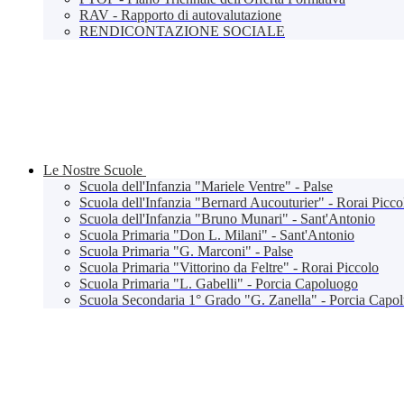
RAV - Rapporto di autovalutazione
RENDICONTAZIONE SOCIALE
Le Nostre Scuole
Scuola dell'Infanzia "Mariele Ventre" - Palse
Scuola dell'Infanzia "Bernard Aucouturier" - Rorai Picco
Scuola dell'Infanzia "Bruno Munari" - Sant'Antonio
Scuola Primaria "Don L. Milani" - Sant'Antonio
Scuola Primaria "G. Marconi" - Palse
Scuola Primaria "Vittorino da Feltre" - Rorai Piccolo
Scuola Primaria "L. Gabelli" - Porcia Capoluogo
Scuola Secondaria 1° Grado "G. Zanella" - Porcia Capo