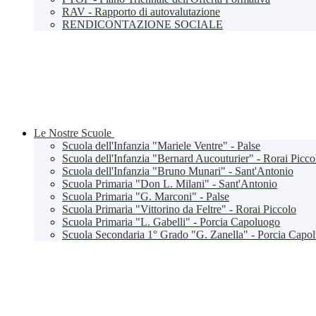
RAV - Rapporto di autovalutazione
RENDICONTAZIONE SOCIALE
Le Nostre Scuole
Scuola dell'Infanzia "Mariele Ventre" - Palse
Scuola dell'Infanzia "Bernard Aucouturier" - Rorai Picco
Scuola dell'Infanzia "Bruno Munari" - Sant'Antonio
Scuola Primaria "Don L. Milani" - Sant'Antonio
Scuola Primaria "G. Marconi" - Palse
Scuola Primaria "Vittorino da Feltre" - Rorai Piccolo
Scuola Primaria "L. Gabelli" - Porcia Capoluogo
Scuola Secondaria 1° Grado "G. Zanella" - Porcia Capo