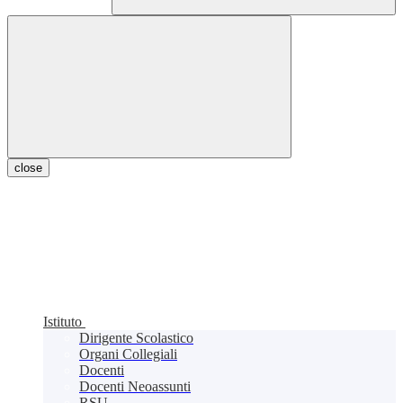
close
Istituto
Dirigente Scolastico
Organi Collegiali
Docenti
Docenti Neoassunti
RSU