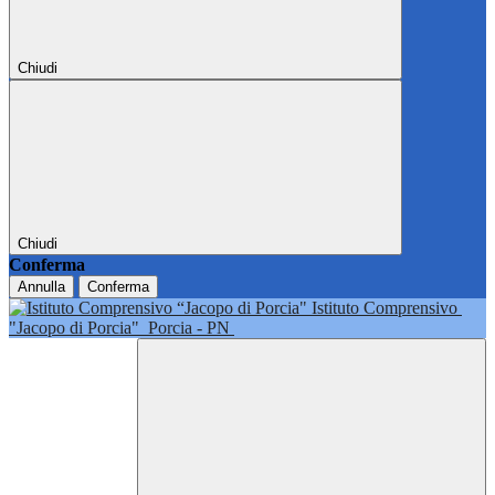
Chiudi
Chiudi
Conferma
Annulla
Conferma
Istituto Comprensivo
"Jacopo di Porcia"
Porcia - PN