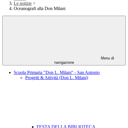
Le notizie
>
Oceanografi alla Don Milani
Menu di
navigazione
Scuola Primaria "Don L. Milani" - San Antonio
Progetti & Attività (Don L. Milani)
FESTA DELLA BIBLIOTECA