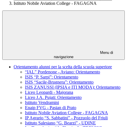
Istituto Nobile Aviation College - FAGAGNA
Menu di
navigazione
Orientamento alunni per la scelta della scuola superiore
“IAL” Pordenone - Aviano: Orientamento
ISIS “P. Sarpi”: Orientamento
ISIS “Sacile-Brugnera”: Orientamento
ISIS ZANUSSI (IPSIA e ITI MODA): Orientamento
Liceo Leopardi - Majorana
Liceo J.A. Pujati: Orientamento
Istituto Vendramini
Enaip FVG - Pasian di Prato
Istituto Nobile Aviation College - FAGAGNA
IP Agrario “S. Sabbatini” - Pozzuolo del Friuli
Istituto Salesiano “G. Bearzi” - UDINE