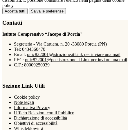
disabilitati. È possibile consultare l'elenco nella pagina della cookie
policy.
Accetta tutti
Salva le preferenze
Contatti
Istituto Comprensivo “Jacopo di Porcia"
Segreteria - Via Cartiera, n. 20 -33080 Porcia (PN)
Tel:
0434360470
Email:
pnic822001@istruzione.it
Link per inviare una mail
PEC:
pnic822001@pec.istruzione.it
Link per inviare una mail
C.F.: 80009250939
Sezione Link Utili
Cookie policy
Note legali
Informativa Privacy
Ufficio Relazioni con il Pubblico
Dichiarazione di accessibilità
Obiettivi di accessibilità
Whistleblowing