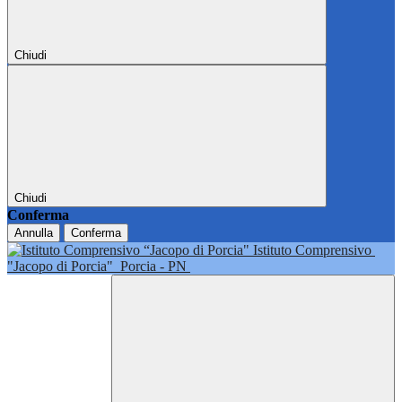
Chiudi
Chiudi
Conferma
Annulla
Conferma
Istituto Comprensivo
"Jacopo di Porcia"
Porcia - PN