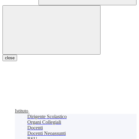
close
Istituto
Dirigente Scolastico
Organi Collegiali
Docenti
Docenti Neoassunti
RSU