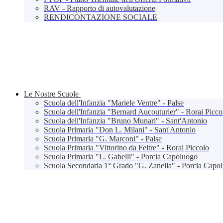
RAV - Rapporto di autovalutazione
RENDICONTAZIONE SOCIALE
Le Nostre Scuole
Scuola dell'Infanzia "Mariele Ventre" - Palse
Scuola dell'Infanzia "Bernard Aucouturier" - Rorai Picco
Scuola dell'Infanzia "Bruno Munari" - Sant'Antonio
Scuola Primaria "Don L. Milani" - Sant'Antonio
Scuola Primaria "G. Marconi" - Palse
Scuola Primaria "Vittorino da Feltre" - Rorai Piccolo
Scuola Primaria "L. Gabelli" - Porcia Capoluogo
Scuola Secondaria 1° Grado "G. Zanella" - Porcia Capo