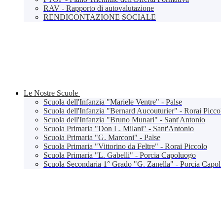
RAV - Rapporto di autovalutazione
RENDICONTAZIONE SOCIALE
Le Nostre Scuole
Scuola dell'Infanzia "Mariele Ventre" - Palse
Scuola dell'Infanzia "Bernard Aucouturier" - Rorai Picco
Scuola dell'Infanzia "Bruno Munari" - Sant'Antonio
Scuola Primaria "Don L. Milani" - Sant'Antonio
Scuola Primaria "G. Marconi" - Palse
Scuola Primaria "Vittorino da Feltre" - Rorai Piccolo
Scuola Primaria "L. Gabelli" - Porcia Capoluogo
Scuola Secondaria 1° Grado "G. Zanella" - Porcia Capo