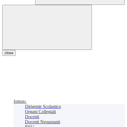
close
Istituto
Dirigente Scolastico
Organi Collegiali
Docenti
Docenti Neoassunti
RSU