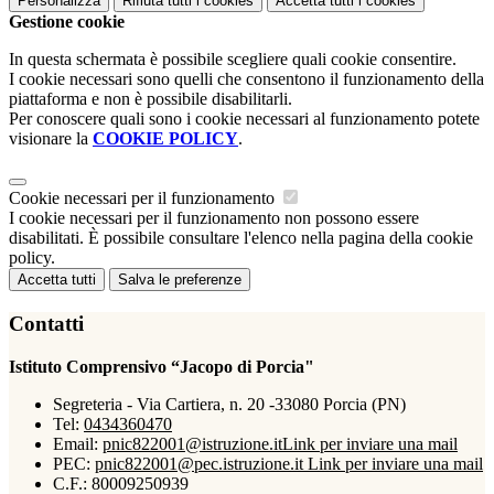
Personalizza
Rifiuta tutti
i cookies
Accetta tutti
i cookies
Gestione cookie
In questa schermata è possibile scegliere quali cookie consentire.
I cookie necessari sono quelli che consentono il funzionamento della
piattaforma e non è possibile disabilitarli.
Per conoscere quali sono i cookie necessari al funzionamento potete
visionare la
COOKIE POLICY
.
Cookie necessari per il funzionamento
I cookie necessari per il funzionamento non possono essere
disabilitati. È possibile consultare l'elenco nella pagina della cookie
policy.
Accetta tutti
Salva le preferenze
Contatti
Istituto Comprensivo “Jacopo di Porcia"
Segreteria - Via Cartiera, n. 20 -33080 Porcia (PN)
Tel:
0434360470
Email:
pnic822001@istruzione.it
Link per inviare una mail
PEC:
pnic822001@pec.istruzione.it
Link per inviare una mail
C.F.: 80009250939