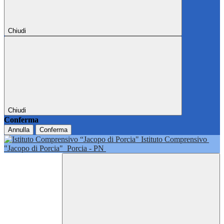
Chiudi
Chiudi
Conferma
Annulla
Conferma
Istituto Comprensivo
"Jacopo di Porcia"
Porcia - PN