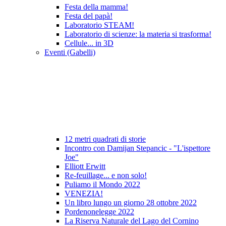
Festa della mamma!
Festa del papà!
Laboratorio STEAM!
Laboratorio di scienze: la materia si trasforma!
Cellule... in 3D
Eventi (Gabelli)
12 metri quadrati di storie
Incontro con Damijan Stepancic - "L'ispettore
Joe"
Elliott Erwitt
Re-feuillage... e non solo!
Puliamo il Mondo 2022
VENEZIA!
Un libro lungo un giorno 28 ottobre 2022
Pordenonelegge 2022
La Riserva Naturale del Lago del Cornino