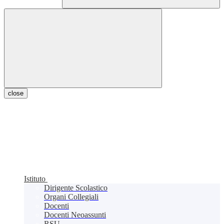
close
Istituto
Dirigente Scolastico
Organi Collegiali
Docenti
Docenti Neoassunti
RSU