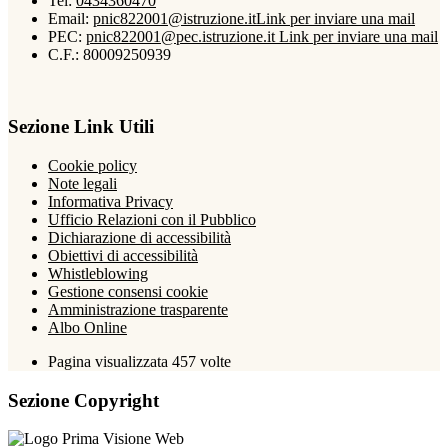
Tel:
0434360470
Email:
pnic822001@istruzione.it
Link per inviare una mail
PEC:
pnic822001@pec.istruzione.it
Link per inviare una mail
C.F.: 80009250939
Sezione Link Utili
Cookie policy
Note legali
Informativa Privacy
Ufficio Relazioni con il Pubblico
Dichiarazione di accessibilità
Obiettivi di accessibilità
Whistleblowing
Gestione consensi cookie
Amministrazione trasparente
Albo Online
Pagina visualizzata
457
volte
Sezione Copyright