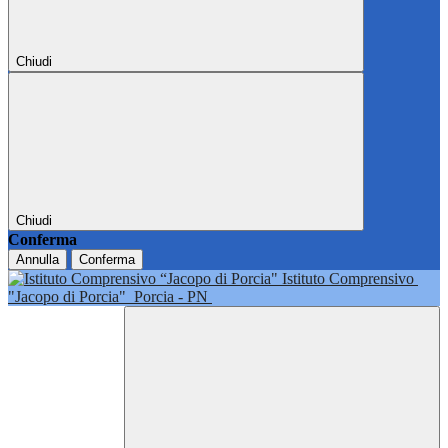
Chiudi
Chiudi
Conferma
Annulla
Conferma
Istituto Comprensivo
"Jacopo di Porcia"
Porcia - PN