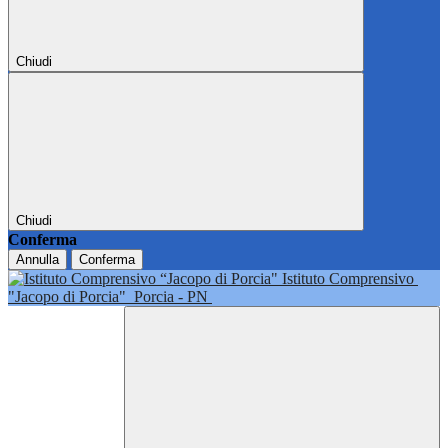
Chiudi
Chiudi
Conferma
Annulla
Conferma
Istituto Comprensivo
"Jacopo di Porcia"
Porcia - PN