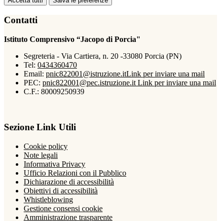
Accetta tutti
Salva le preferenze
Contatti
Istituto Comprensivo “Jacopo di Porcia"
Segreteria - Via Cartiera, n. 20 -33080 Porcia (PN)
Tel:
0434360470
Email:
pnic822001@istruzione.it
Link per inviare una mail
PEC:
pnic822001@pec.istruzione.it
Link per inviare una mail
C.F.: 80009250939
Sezione Link Utili
Cookie policy
Note legali
Informativa Privacy
Ufficio Relazioni con il Pubblico
Dichiarazione di accessibilità
Obiettivi di accessibilità
Whistleblowing
Gestione consensi cookie
Amministrazione trasparente