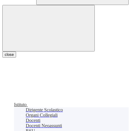
close
Istituto
Dirigente Scolastico
Organi Collegiali
Docenti
Docenti Neoassunti
RSU