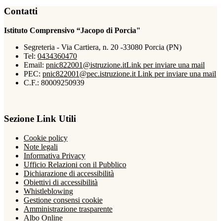
Contatti
Istituto Comprensivo “Jacopo di Porcia"
Segreteria - Via Cartiera, n. 20 -33080 Porcia (PN)
Tel:
0434360470
Email:
pnic822001@istruzione.it
Link per inviare una mail
PEC:
pnic822001@pec.istruzione.it
Link per inviare una mail
C.F.: 80009250939
Sezione Link Utili
Cookie policy
Note legali
Informativa Privacy
Ufficio Relazioni con il Pubblico
Dichiarazione di accessibilità
Obiettivi di accessibilità
Whistleblowing
Gestione consensi cookie
Amministrazione trasparente
Albo Online