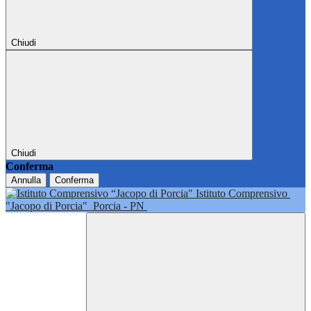
Chiudi
Chiudi
Conferma
Annulla
Conferma
Istituto Comprensivo
"Jacopo di Porcia"
Porcia - PN