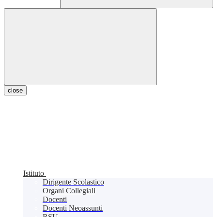
close
Istituto
Dirigente Scolastico
Organi Collegiali
Docenti
Docenti Neoassunti
RSU