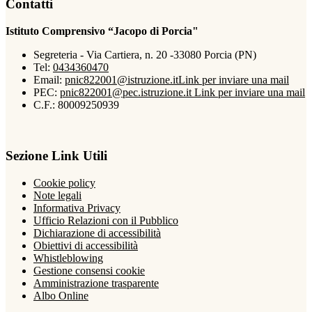
Contatti
Istituto Comprensivo “Jacopo di Porcia"
Segreteria - Via Cartiera, n. 20 -33080 Porcia (PN)
Tel:
0434360470
Email:
pnic822001@istruzione.it
Link per inviare una mail
PEC:
pnic822001@pec.istruzione.it
Link per inviare una mail
C.F.: 80009250939
Sezione Link Utili
Cookie policy
Note legali
Informativa Privacy
Ufficio Relazioni con il Pubblico
Dichiarazione di accessibilità
Obiettivi di accessibilità
Whistleblowing
Gestione consensi cookie
Amministrazione trasparente
Albo Online