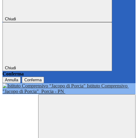
Chiudi
Chiudi
Conferma
Annulla
Conferma
Istituto Comprensivo
"Jacopo di Porcia"
Porcia - PN