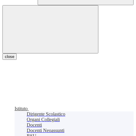
close
Istituto
Dirigente Scolastico
Organi Collegiali
Docenti
Docenti Neoassunti
RSU