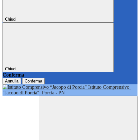
Chiudi
Chiudi
Conferma
Annulla
Conferma
Istituto Comprensivo
"Jacopo di Porcia"
Porcia - PN