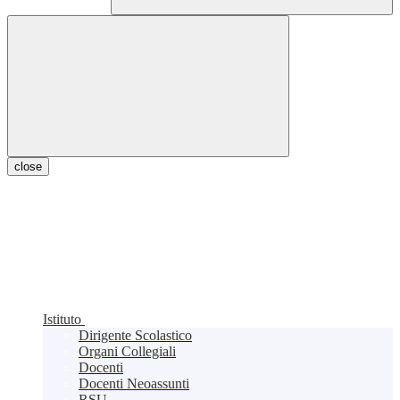
close
Istituto
Dirigente Scolastico
Organi Collegiali
Docenti
Docenti Neoassunti
RSU