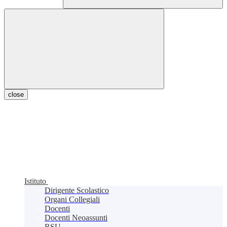
close
Istituto
Dirigente Scolastico
Organi Collegiali
Docenti
Docenti Neoassunti
RSU