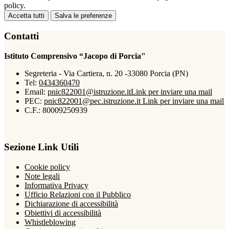
policy.
Accetta tutti
Salva le preferenze
Contatti
Istituto Comprensivo “Jacopo di Porcia"
Segreteria - Via Cartiera, n. 20 -33080 Porcia (PN)
Tel:
0434360470
Email:
pnic822001@istruzione.it
Link per inviare una mail
PEC:
pnic822001@pec.istruzione.it
Link per inviare una mail
C.F.: 80009250939
Sezione Link Utili
Cookie policy
Note legali
Informativa Privacy
Ufficio Relazioni con il Pubblico
Dichiarazione di accessibilità
Obiettivi di accessibilità
Whistleblowing