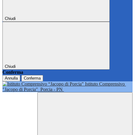
Chiudi
Chiudi
Conferma
Annulla
Conferma
Istituto Comprensivo
"Jacopo di Porcia"
Porcia - PN