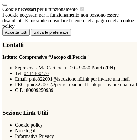
Cookie necessari per il funzionamento
I cookie necessari per il funzionamento non possono essere
disabilitati. È possibile consultare l'elenco nella pagina della cookie
policy.
Accetta tutti
Salva le preferenze
Contatti
Istituto Comprensivo “Jacopo di Porcia"
Segreteria - Via Cartiera, n. 20 -33080 Porcia (PN)
Tel:
0434360470
Email:
pnic822001@istruzione.it
Link per inviare una mail
PEC:
pnic822001@pec.istruzione.it
Link per inviare una mail
C.F.: 80009250939
Sezione Link Utili
Cookie policy
Note legali
Informativa Privacy