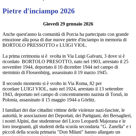
Pietre d'inciampo 2026
Giovedì 29 gennaio 2026
Anche quest'anno la comunità di Porcia ha partecipato con grande
emozione alla posa di due nuove pietre d'inciampo
in memoria di
BORTOLO PRESSOTTO e LUIGI VIOL.
La prima cerimonia si è svolta
in Via Luigi Galvani, 3 dove si è
ricordato
BORTOLO PRESOTTO, nato nel 1903, arrestato il 25
novembre 1944, deportato il 16 dicembre 1944 nel campo di
sterminio di Flossenbürg, assassinato il 19 marzo 1945.
Il secondo momento si è svolto in
Via Roma, 82 per
ricordare
LUIGI VIOL, nato nel 1924, arrestato il 13 settembre
1943, deportato nel campo di concentramento nazista di Toruń, in
Polonia, assassinato il 15 maggio 1944 a Görlitz.
I familiari dei due cittadini vittime delle violenze nazi-fasciste, le
autorità, l
e associazioni dei Deportati, dei Partigiani, dei Bersaglieri,
i nostri Alpini,
due studentesse del Liceo
Leopardi Majorana e le
loro insegnanti, gli studenti della scuola secondaria "G. Zanella" e i
piccoli della scuola primaria "Don Milani" hanno allargato un