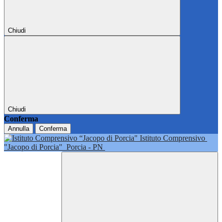
Chiudi
Chiudi
Conferma
Annulla
Conferma
Istituto Comprensivo
"Jacopo di Porcia"
Porcia - PN