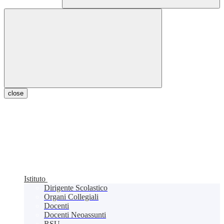
close
Istituto
Dirigente Scolastico
Organi Collegiali
Docenti
Docenti Neoassunti
RSU