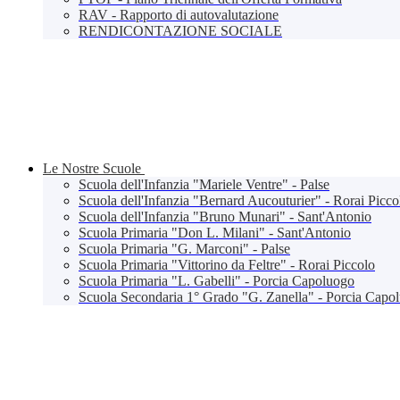
RAV - Rapporto di autovalutazione
RENDICONTAZIONE SOCIALE
Le Nostre Scuole
Scuola dell'Infanzia "Mariele Ventre" - Palse
Scuola dell'Infanzia "Bernard Aucouturier" - Rorai Picco
Scuola dell'Infanzia "Bruno Munari" - Sant'Antonio
Scuola Primaria "Don L. Milani" - Sant'Antonio
Scuola Primaria "G. Marconi" - Palse
Scuola Primaria "Vittorino da Feltre" - Rorai Piccolo
Scuola Primaria "L. Gabelli" - Porcia Capoluogo
Scuola Secondaria 1° Grado "G. Zanella" - Porcia Capo