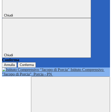
Chiudi
Chiudi
Conferma
Annulla
Conferma
Istituto Comprensivo
"Jacopo di Porcia"
Porcia - PN