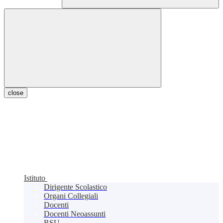
close
Istituto
Dirigente Scolastico
Organi Collegiali
Docenti
Docenti Neoassunti
RSU