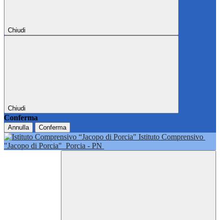
Chiudi
Chiudi
Conferma
Annulla
Conferma
Istituto Comprensivo
"Jacopo di Porcia"
Porcia - PN