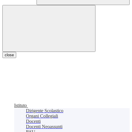
close
Istituto
Dirigente Scolastico
Organi Collegiali
Docenti
Docenti Neoassunti
RSU