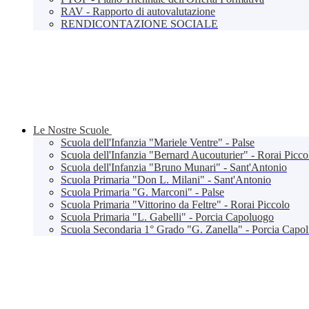
RAV - Rapporto di autovalutazione
RENDICONTAZIONE SOCIALE
Le Nostre Scuole
Scuola dell'Infanzia "Mariele Ventre" - Palse
Scuola dell'Infanzia "Bernard Aucouturier" - Rorai Picco
Scuola dell'Infanzia "Bruno Munari" - Sant'Antonio
Scuola Primaria "Don L. Milani" - Sant'Antonio
Scuola Primaria "G. Marconi" - Palse
Scuola Primaria "Vittorino da Feltre" - Rorai Piccolo
Scuola Primaria "L. Gabelli" - Porcia Capoluogo
Scuola Secondaria 1° Grado "G. Zanella" - Porcia Capo