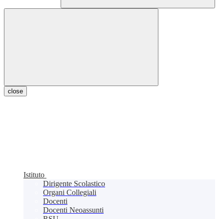
close
Istituto
Dirigente Scolastico
Organi Collegiali
Docenti
Docenti Neoassunti
RSU