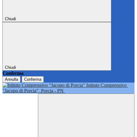
Chiudi
Chiudi
Conferma
Annulla
Conferma
Istituto Comprensivo
"Jacopo di Porcia"
Porcia - PN