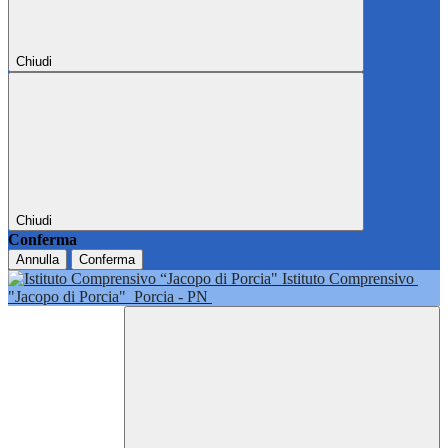
Chiudi
Chiudi
Conferma
Annulla
Conferma
Istituto Comprensivo
"Jacopo di Porcia"
Porcia - PN