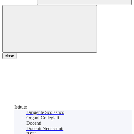
close
Istituto
Dirigente Scolastico
Organi Collegiali
Docenti
Docenti Neoassunti
RSU