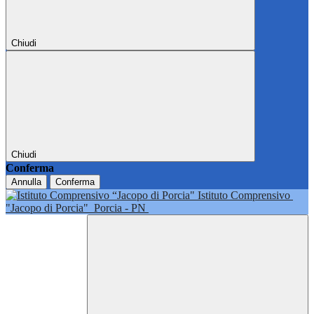
Chiudi
Chiudi
Conferma
Annulla
Conferma
Istituto Comprensivo
"Jacopo di Porcia"
Porcia - PN