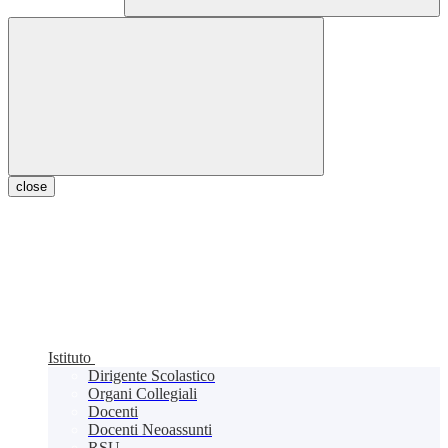
close
Istituto
Dirigente Scolastico
Organi Collegiali
Docenti
Docenti Neoassunti
RSU