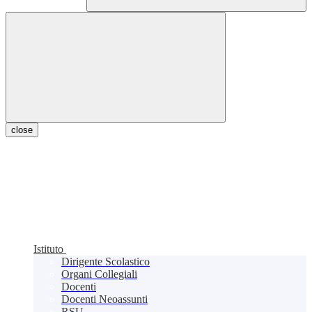
close
Istituto
Dirigente Scolastico
Organi Collegiali
Docenti
Docenti Neoassunti
RSU