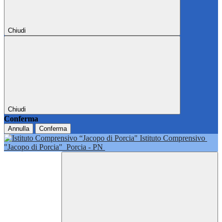
Chiudi
Chiudi
Conferma
Annulla
Conferma
Istituto Comprensivo
"Jacopo di Porcia"
Porcia - PN