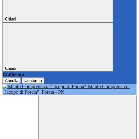
Chiudi
Chiudi
Conferma
Annulla
Conferma
Istituto Comprensivo
"Jacopo di Porcia"
Porcia - PN