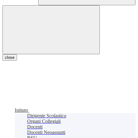
close
Istituto
Dirigente Scolastico
Organi Collegiali
Docenti
Docenti Neoassunti
RSU